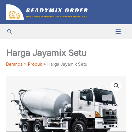
Lewati
ke
konten
Cari
Harga Jayamix Setu
Beranda
Produk
Harga Jayamix Setu