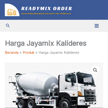
Lewati
ke
konten
Cari
Harga Jayamix Kalideres
Beranda
Produk
Harga Jayamix Kalideres