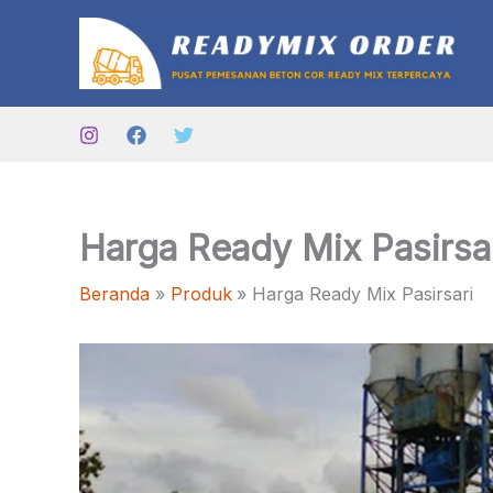
Lewati
ke
konten
Harga Ready Mix Pasirsa
Beranda
Produk
Harga Ready Mix Pasirsari