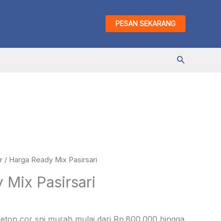
PESAN SEKARANG
Cari
r
/ Harga Ready Mix Pasirsari
 Mix Pasirsari
beton cor sni murah mulai dari Rp.800.000 hingga