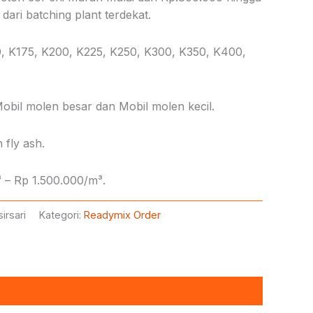
dari batching plant terdekat.
0, K175, K200, K225, K250, K300, K350, K400,
obil molen besar dan Mobil molen kecil.
 fly ash.
 – Rp 1.500.000/m³.
irsari
Kategori:
Readymix Order