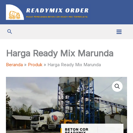
Lewati
ke
konten
Cari
Harga Ready Mix Marunda
Beranda
Produk
Harga Ready Mix Marunda