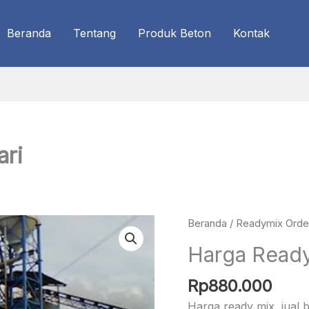
Beranda
Tentang
Produk Beton
Kontak
ari
Beranda
/
Readymix Orde
Harga Ready
Rp
880.000
Harga ready mix, jual 