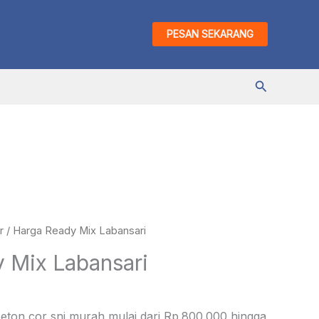
PESAN SEKARANG
Cari
r
/ Harga Ready Mix Labansari
 Mix Labansari
beton cor sni murah mulai dari Rp.800.000 hingga