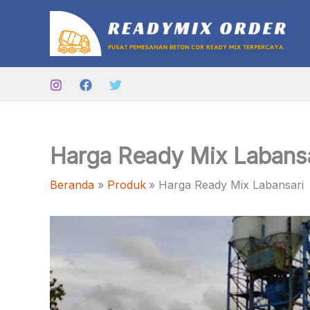
Lewati
ke
konten
Harga Ready Mix Labans
Beranda
Produk
Harga Ready Mix Labansari