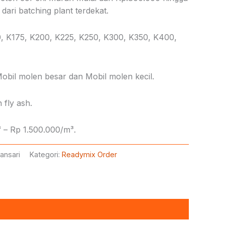
dari batching plant terdekat.
0, K175, K200, K225, K250, K300, K350, K400,
obil molen besar dan Mobil molen kecil.
 fly ash.
 – Rp 1.500.000/m³.
ansari
Kategori:
Readymix Order