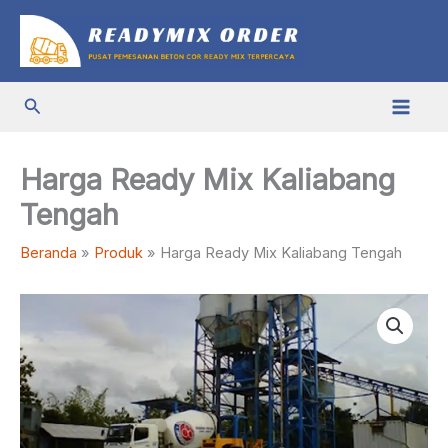
Lewati
ke
konten
Cari
Harga Ready Mix Kaliabang
Tengah
Beranda
Produk
Harga Ready Mix Kaliabang Tengah