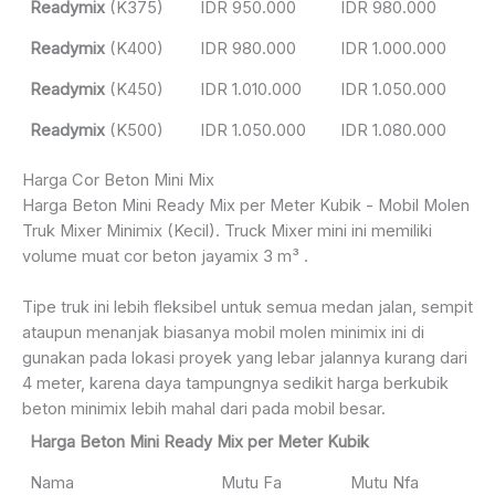
Readymix
(K375)
IDR 950.000
IDR 980.000
Readymix
(K400)
IDR 980.000
IDR 1.000.000
Readymix
(K450)
IDR 1.010.000
IDR 1.050.000
Readymix
(K500)
IDR 1.050.000
IDR 1.080.000
Harga Cor Beton Mini Mix
Harga Beton Mini Ready Mix per Meter Kubik - Mobil Molen
Truk Mixer Minimix (Kecil). Truck Mixer mini ini memiliki
volume muat cor beton jayamix 3 m³ .
Tipe truk ini lebih fleksibel untuk semua medan jalan, sempit
ataupun menanjak biasanya mobil molen minimix ini di
gunakan pada lokasi proyek yang lebar jalannya kurang dari
4 meter, karena daya tampungnya sedikit harga berkubik
beton minimix lebih mahal dari pada mobil besar.
Harga Beton Mini Ready Mix per Meter Kubik
Nama
Mutu Fa
Mutu Nfa