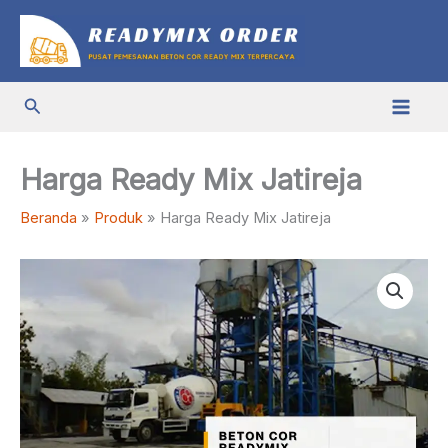
Lewati
ke
konten
Cari
Harga Ready Mix Jatireja
Beranda
Produk
Harga Ready Mix Jatireja