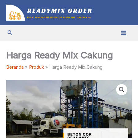
Lewati
ke
konten
Cari
Harga Ready Mix Cakung
Beranda
Produk
Harga Ready Mix Cakung