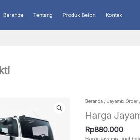
Beranda
Tentang
Produk Beton
Kontak
ti
Beranda
/
Jayamix Order
Harga Jayam
Rp
880.000
Harga jayamix, jual be