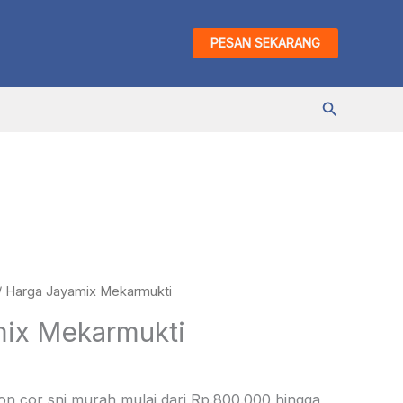
PESAN SEKARANG
Cari
/ Harga Jayamix Mekarmukti
ix Mekarmukti
ton cor sni murah mulai dari Rp.800.000 hingga