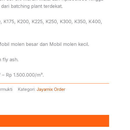
dari batching plant terdekat.
0, K175, K200, K225, K250, K300, K350, K400,
obil molen besar dan Mobil molen kecil.
 fly ash.
 – Rp 1.500.000/m³.
rmukti
Kategori:
Jayamix Order