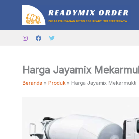
Lewati
ke
konten
Harga Jayamix Mekarmuk
Beranda
Produk
Harga Jayamix Mekarmukti