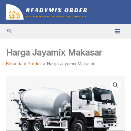
Lewati
ke
konten
Cari
Harga Jayamix Makasar
Beranda
Produk
Harga Jayamix Makasar