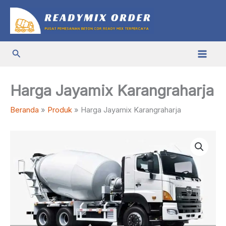
Lewati
ke
konten
Cari
Harga Jayamix Karangraharja
Beranda
Produk
Harga Jayamix Karangraharja