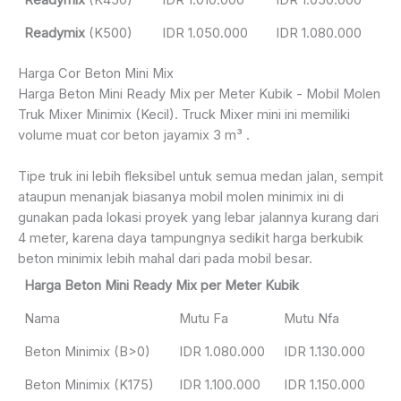
Readymix
(K450)
IDR 1.010.000
IDR 1.050.000
Readymix
(K500)
IDR 1.050.000
IDR 1.080.000
Harga Cor Beton Mini Mix
Harga Beton Mini Ready Mix per Meter Kubik - Mobil Molen
Truk Mixer Minimix (Kecil). Truck Mixer mini ini memiliki
volume muat cor beton jayamix 3 m³ .
Tipe truk ini lebih fleksibel untuk semua medan jalan, sempit
ataupun menanjak biasanya mobil molen minimix ini di
gunakan pada lokasi proyek yang lebar jalannya kurang dari
4 meter, karena daya tampungnya sedikit harga berkubik
beton minimix lebih mahal dari pada mobil besar.
Harga Beton Mini Ready Mix per Meter Kubik
Nama
Mutu Fa
Mutu Nfa
Beton Minimix (B>0)
IDR 1.080.000
IDR 1.130.000
Beton Minimix (K175)
IDR 1.100.000
IDR 1.150.000