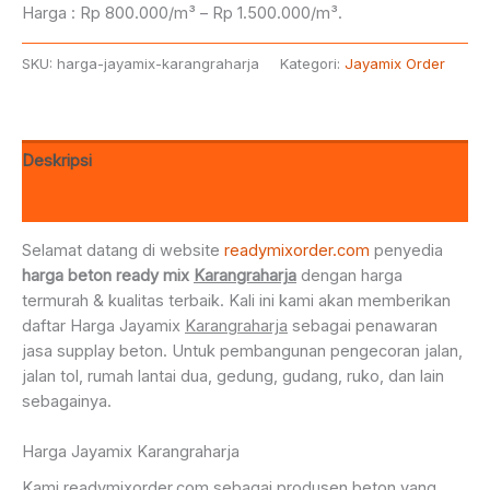
Harga : Rp 800.000/m³ – Rp 1.500.000/m³.
SKU:
harga-jayamix-karangraharja
Kategori:
Jayamix Order
Deskripsi
Ulasan (0)
Selamat datang di website
readymixorder.com
penyedia
harga beton ready mix
Karangraharja
dengan harga
termurah & kualitas terbaik. Kali ini kami akan memberikan
daftar Harga Jayamix
Karangraharja
sebagai penawaran
jasa supplay beton. Untuk pembangunan pengecoran jalan,
jalan tol, rumah lantai dua, gedung, gudang, ruko, dan lain
sebagainya.
Harga Jayamix Karangraharja
Kami readymixorder.com sebagai produsen beton yang