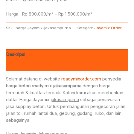
Harga : Rp 800.000/m³ – Rp 1.500.000/m³.
SKU:
harga-jayamix-jakasampurna
Kategori:
Jayamix Order
Deskripsi
Ulasan (0)
Selamat datang di website
readymixorder.com
penyedia
harga beton ready mix
jakasampurna
dengan harga
termurah & kualitas terbaik. Kali ini kami akan memberikan
daftar Harga Jayamix
jakasampurna
sebagai penawaran
jasa supplay beton. Untuk pembangunan pengecoran jalan,
jalan tol, rumah lantai dua, gedung, gudang, ruko, dan lain
sebagainya.
Harga Jayamix Jakasampurna