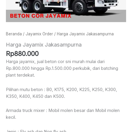
Beranda
/
Jayamix Order
/ Harga Jayamix Jakasampurna
Harga Jayamix Jakasampurna
Rp
880.000
Harga jayamix, jual beton cor sni murah mulai dari
Rp.800.000 hingga Rp.1.500.000 perkubik, dari batching
plant terdekat.
Pilihan mutu beton : B0, K175, K200, K225, K250, K300,
K350, K400, K450 dan K500.
Armada truck mixer : Mobil molen besar dan Mobil molen
kecil.
Jenis : Fly ash dan Non fly ash.