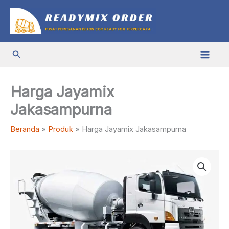
Lewati
ke
konten
Cari
Harga Jayamix
Jakasampurna
Beranda
Produk
Harga Jayamix Jakasampurna