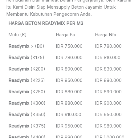
Kemudahan Dan Manfaat Dalam Pengerjaanya. Oleh Karena
Itu Kami Disini Siap Mensupply Beton Jayamix Untuk
Membantu Kebutuhan Pengecoran Anda.
HARGA BETON READYMIX PER M3
Mutu (K)
Harga Fa
Harga Nfa
Readymix
> (B0)
IDR 750.000
IDR 780.000
Readymix
(K175)
IDR 780.000
IDR 810.000
Readymix
(K200)
IDR 800.000
IDR 830.000
Readymix
(K225)
IDR 850.000
IDR 880.000
Readymix
(K250)
IDR 880.000
IDR 890.000
Readymix
(K300)
IDR 880.000
IDR 900.000
Readymix
(K350)
IDR 910.000
IDR 950.000
Readymix
(K375)
IDR 950.000
IDR 980.000
Readymix
(K400)
IDR 980.000
IDR 1.000.000