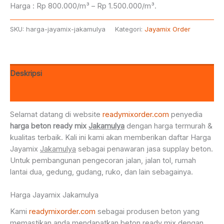
Harga : Rp 800.000/m³ – Rp 1.500.000/m³.
SKU:
harga-jayamix-jakamulya
Kategori:
Jayamix Order
Deskripsi
Ulasan (0)
Selamat datang di website
readymixorder.com
penyedia
harga beton ready mix
Jakamulya
dengan harga termurah &
kualitas terbaik. Kali ini kami akan memberikan daftar Harga
Jayamix
Jakamulya
sebagai penawaran jasa supplay beton.
Untuk pembangunan pengecoran jalan, jalan tol, rumah
lantai dua, gedung, gudang, ruko, dan lain sebagainya.
Harga Jayamix Jakamulya
Kami
readymixorder.com
sebagai produsen beton yang
memastikan anda mendapatkan beton ready mix dengan