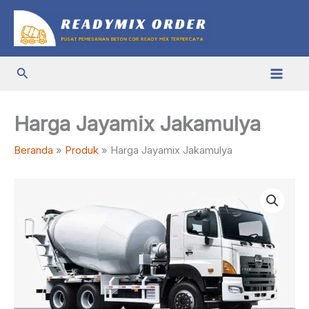
Lewati
ke
konten
Cari
Harga Jayamix Jakamulya
Beranda
Produk
Harga Jayamix Jakamulya