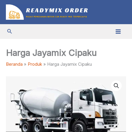
Lewati
ke
konten
Cari
Harga Jayamix Cipaku
Beranda
Produk
Harga Jayamix Cipaku