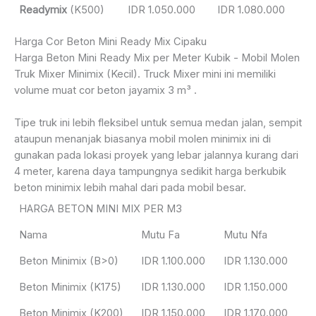
Readymix
(K500)
IDR 1.050.000
IDR 1.080.000
Harga Cor Beton Mini Ready Mix Cipaku
Harga Beton Mini Ready Mix per Meter Kubik - Mobil Molen
Truk Mixer Minimix (Kecil). Truck Mixer mini ini memiliki
volume muat cor beton jayamix 3 m³ .
Tipe truk ini lebih fleksibel untuk semua medan jalan, sempit
ataupun menanjak biasanya mobil molen minimix ini di
gunakan pada lokasi proyek yang lebar jalannya kurang dari
4 meter, karena daya tampungnya sedikit harga berkubik
beton minimix lebih mahal dari pada mobil besar.
HARGA BETON MINI MIX PER M3
Nama
Mutu Fa
Mutu Nfa
Beton Minimix (B>0)
IDR 1.100.000
IDR 1.130.000
Beton Minimix (K175)
IDR 1.130.000
IDR 1.150.000
Beton Minimix (K200)
IDR 1.150.000
IDR 1.170.000