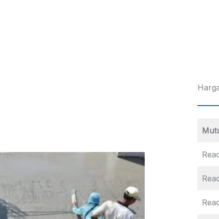
Harga
Mut
Read
Read
Rea