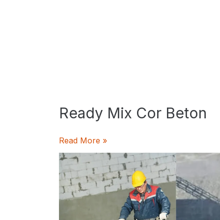
Ready Mix Cor Beton
Ready
Read More »
Mix
Cor
Beton