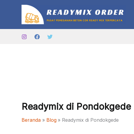
Lewati
ke
konten
Readymix di Pondokgede
Beranda
Blog
Readymix di Pondokgede