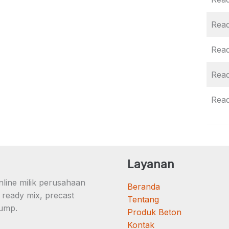
Rea
Rea
Rea
Rea
Layanan
ine milik perusahaan
Beranda
 ready mix, precast
Tentang
pump.
Produk Beton
Kontak