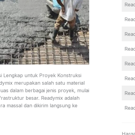
Read
Rea
Rea
Rea
Rea
i Lengkap untuk Proyek Konstruksi
Rea
adymix merupakan salah satu material
uas dalam berbagai jenis proyek, mulai
Rea
rastruktur besar. Readymix adalah
ara massal dan dikirim langsung ke
Rea
Harga