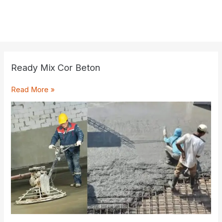
Ready Mix Cor Beton
Ready
Read More »
Mix
Cor
Beton