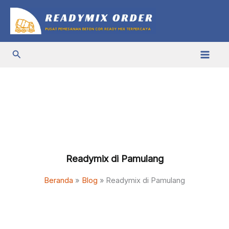
Lewati
ke
konten
Cari
Readymix di Pamulang
Beranda
Blog
Readymix di Pamulang