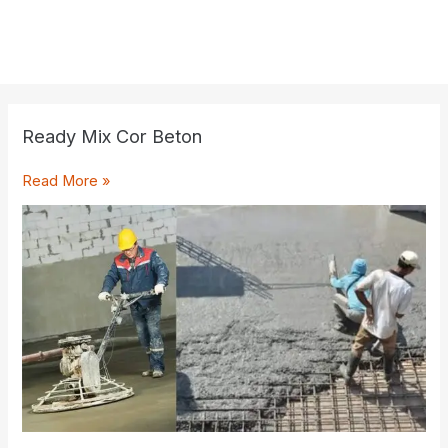
Ready Mix Cor Beton
Ready
Read More »
Mix
Cor
Beton