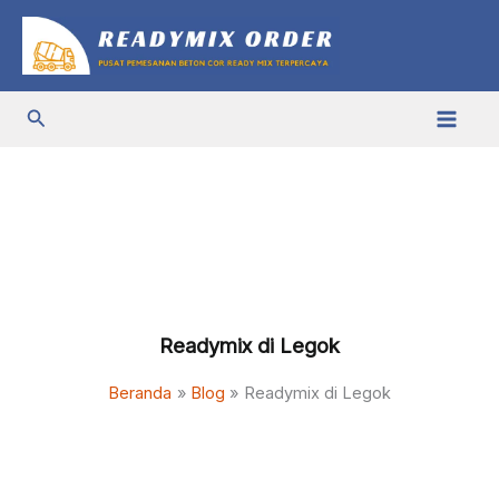
Lewati
ke
konten
Cari
Readymix di Legok
Beranda
Blog
Readymix di Legok