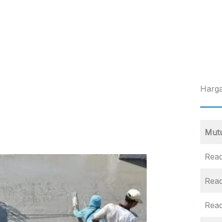
Harga
Mut
Read
Read
Rea