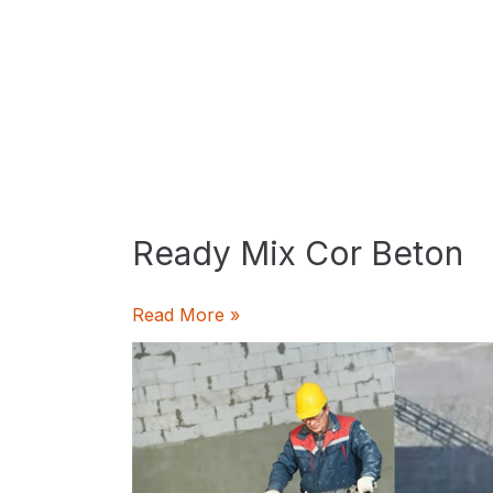
Ready Mix Cor Beton
Ready
Read More »
Mix
Cor
Beton