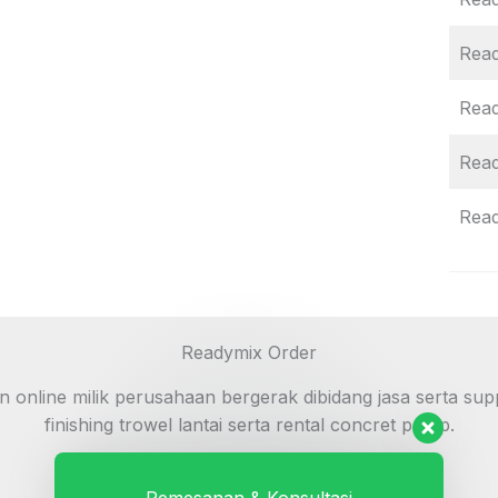
Rea
Rea
Rea
Rea
Readymix Order
line milik perusahaan bergerak dibidang jasa serta supp
finishing trowel lantai serta rental concret pump.
Layanan
Pemesanan & Konsultasi