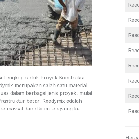
Read
Rea
Rea
Rea
Rea
i Lengkap untuk Proyek Konstruksi
Rea
adymix merupakan salah satu material
uas dalam berbagai jenis proyek, mulai
Rea
rastruktur besar. Readymix adalah
ara massal dan dikirim langsung ke
Rea
Harga