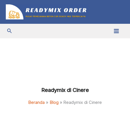
Lewati
ke
konten
Cari
Readymix di Cinere
Beranda
Blog
Readymix di Cinere