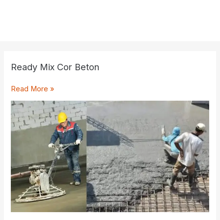
Ready Mix Cor Beton
Ready
Read More »
Mix
Cor
Beton